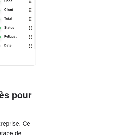
cès pour
treprise. Ce
étape de