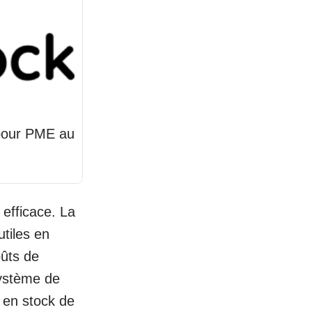
 pour PME au
efficace. La
utiles en
oûts de
système de
 en stock de