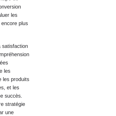
conversion
luer les
e encore plus
satisfaction
compréhension
nées
e les
 les produits
s, et les
de succès.
e stratégie
ar une