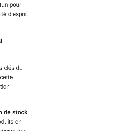
tun pour
ité d'esprit
u
s clés du
cette
tion
n de stock
oduits en
ension des