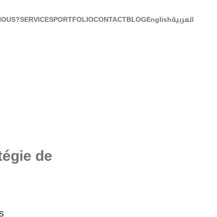
NOUS?
SERVICES
PORTFOLIO
CONTACT
BLOG
English
العربية
tégie de
s