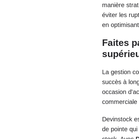
manière stra
éviter les rup
en optimisant
Faites p
supérieu
La gestion co
succès à long
occasion d'ac
commerciale e
Devinstock e
de pointe qui
stock. Avec
D