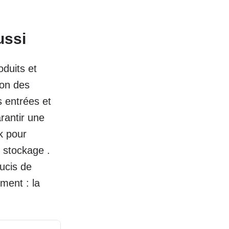
ussi
duits et
ion des
s entrées et
rantir une
ck pour
 stockage .
ucis de
ment : la